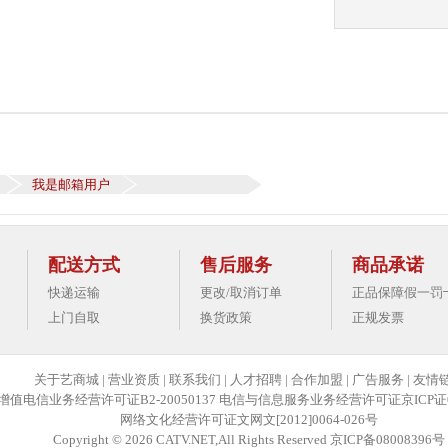
我是邮箱用户
配送方式
售后服务
商品承诺
快递运输
更改/取消订单
正品保障假一罚
上门自取
换货政策
正规发票
关于艺商城
|
营业资质
|
联系我们
|
人才招聘
|
合作加盟
|
广告服务
|
友情
增值电信业务经营许可证B2-20050137 电信与信息服务业务经营许可证京ICP证0
网络文化经营许可证文网文[2012]0064-026号
Copyright © 2026 CATV.NET,All Rights Reserved 京ICP备08008396号