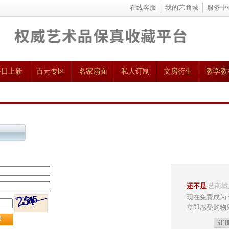
在线客服
我的艺商城
服务中
每日上新
百元专区
名家扇面
私人订制
文房衍生
教学教
还不是
艺商城
现在免费成为
立即感受购物