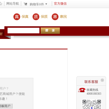
心
网站导航
官方微信
购物车
0
件
材
用户？
收藏热线
 艺商城用户？便能
4008188383
乐趣！