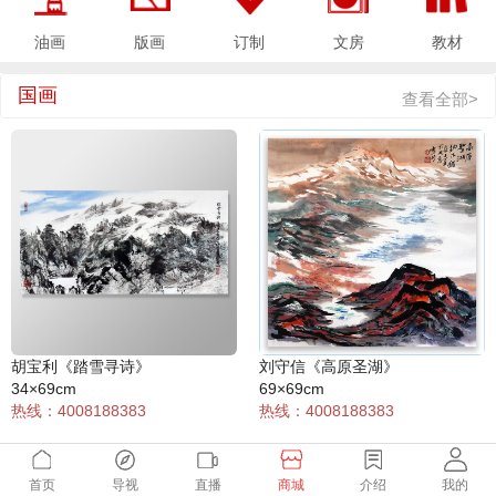
文房
教材
油画
版画
订制
国画
查看全部>
胡宝利《踏雪寻诗》
刘守信《高原圣湖》
34×69cm
69×69cm
热线：4008188383
热线：4008188383
首页
导视
直播
商城
介绍
我的