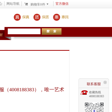
心
网站导航
官方微信
购物车
0
件
材
4008188383），唯一艺术
收藏热线
4008188383