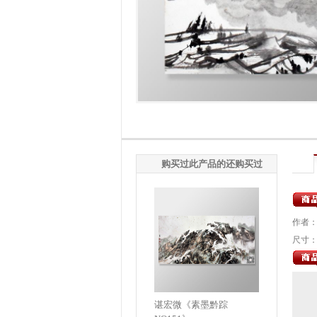
购买过此产品的还购买过
作者
尺寸：5
谌宏微《素墨黔踪