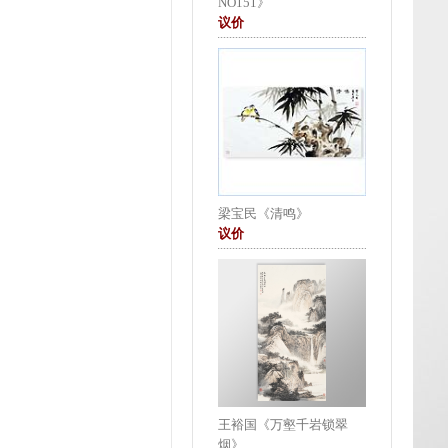
NO151》
议价
梁宝民《清鸣》
议价
王裕国《万壑千岩锁翠
烟》