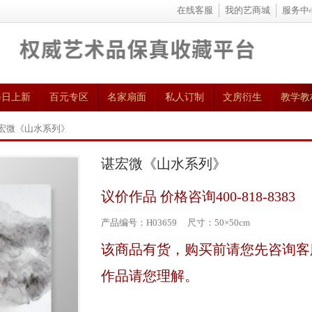
在线客服
我的艺商城
服务中
每日上新
百元专区
名家扇面
私人订制
文房衍生
教学教
谌宏微《山水系列》
谌宏微《山水系列》
议价作品 价格咨询400-818-8383
产品编号：H03659 尺寸：50×50cm
该商品有货，购买前请您先咨询客服（
作品请您理解。