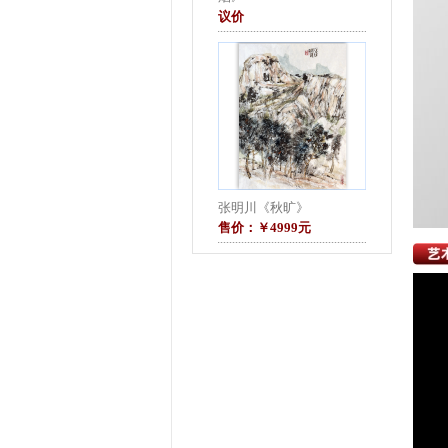
议价
张明川《秋旷》
售价：￥4999元